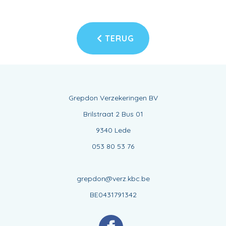
TERUG
Grepdon Verzekeringen BV
Brilstraat 2 Bus 01
9340 Lede
053 80 53 76
grepdon@verz.kbc.be
BE0431791342