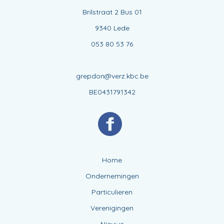
Brilstraat 2 Bus 01
9340 Lede
053 80 53 76
grepdon@verz.kbc.be
BE0431791342
Home
Ondernemingen
Particulieren
Verenigingen
Nieuws