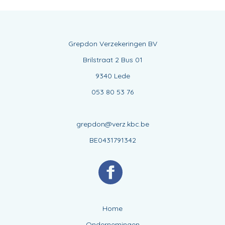
Grepdon Verzekeringen BV
Brilstraat 2 Bus 01
9340 Lede
053 80 53 76
grepdon@verz.kbc.be
BE0431791342
Home
Ondernemingen