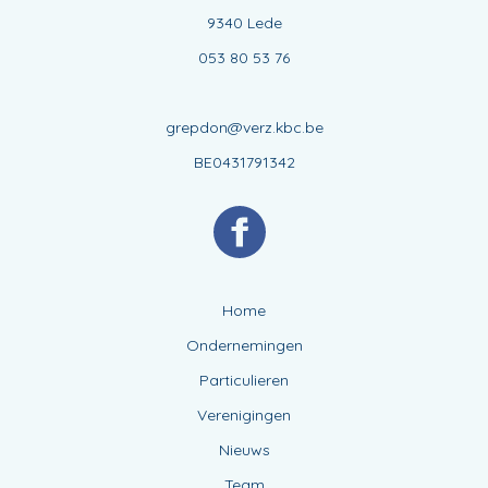
9340 Lede
053 80 53 76
grepdon@verz.kbc.be
BE0431791342
Home
Ondernemingen
Particulieren
Verenigingen
Nieuws
Team