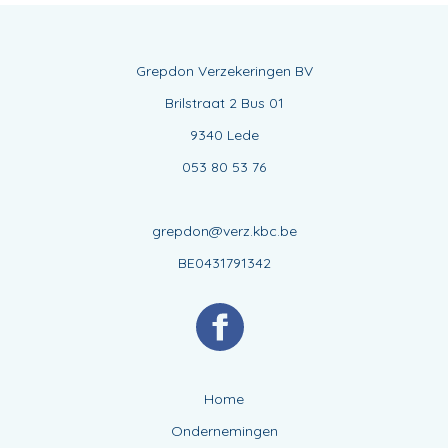
Grepdon Verzekeringen BV
Brilstraat 2 Bus 01
9340 Lede
053 80 53 76
grepdon@verz.kbc.be
BE0431791342
Home
Ondernemingen