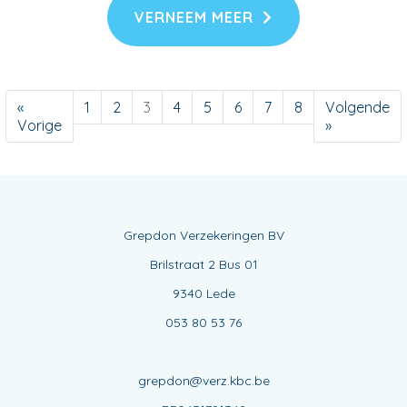
VERNEEM MEER
«
1
2
3
4
5
6
7
8
Volgende
Vorige
»
Grepdon Verzekeringen BV
Brilstraat 2 Bus 01
9340 Lede
053 80 53 76
grepdon@verz.kbc.be