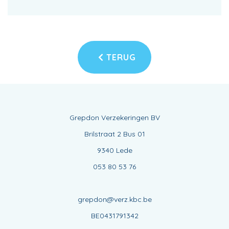
TERUG
Grepdon Verzekeringen BV
Brilstraat 2 Bus 01
9340 Lede
053 80 53 76
grepdon@verz.kbc.be
BE0431791342